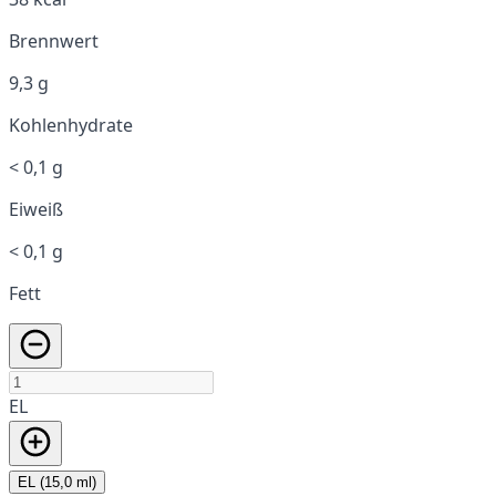
Brennwert
9,3 g
Kohlenhydrate
< 0,1 g
Eiweiß
< 0,1 g
Fett
EL
EL (15,0 ml)