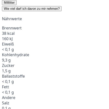
Milliliter
Wie viel darf ich davon zu mir nehmen?
Nährwerte
Brennwert
38 kcal
160 kJ
Eiweiß
< 0,1 g
Kohlenhydrate
9,3 g
Zucker
1,5 g
Ballaststoffe
< 0,1 g
Fett
< 0,1 g
Andere
Salz
0,1 g