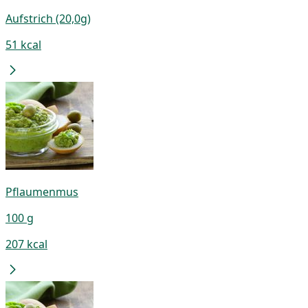
Aufstrich (20,0g)
51 kcal
Pflaumenmus
100 g
207 kcal