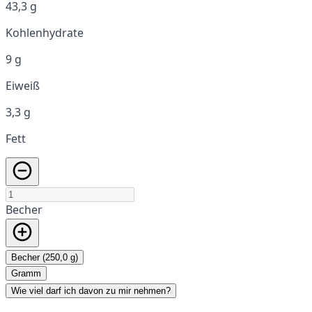
43,3 g
Kohlenhydrate
9 g
Eiweiß
3,3 g
Fett
Becher
Becher (250,0 g)
Gramm
Wie viel darf ich davon zu mir nehmen?