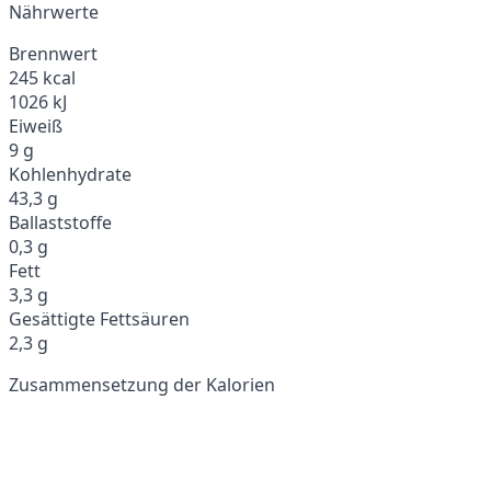
Nährwerte
Brennwert
245 kcal
1026 kJ
Eiweiß
9 g
Kohlenhydrate
43,3 g
Ballaststoffe
0,3 g
Fett
3,3 g
Gesättigte Fettsäuren
2,3 g
Zusammensetzung der Kalorien