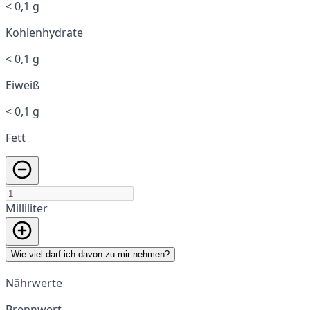
< 0,1 g
Kohlenhydrate
< 0,1 g
Eiweiß
< 0,1 g
Fett
Milliliter
Wie viel darf ich davon zu mir nehmen?
Nährwerte
Brennwert