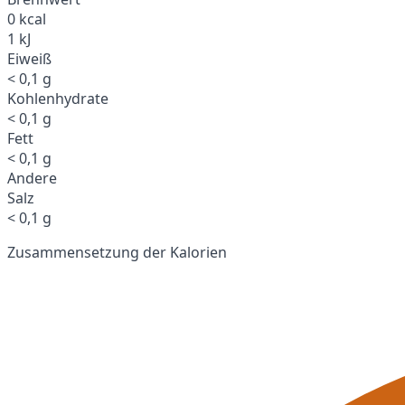
0 kcal
1 kJ
Eiweiß
< 0,1 g
Kohlenhydrate
< 0,1 g
Fett
< 0,1 g
Andere
Salz
< 0,1 g
Zusammensetzung der Kalorien