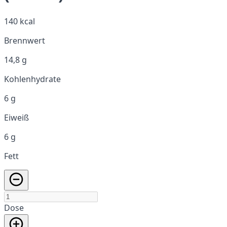
140 kcal
Brennwert
14,8 g
Kohlenhydrate
6 g
Eiweiß
6 g
Fett
Dose