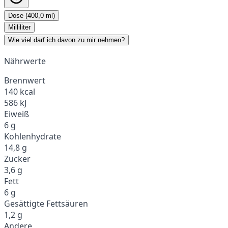
Dose (400,0 ml)
Milliliter
Wie viel darf ich davon zu mir nehmen?
Nährwerte
Brennwert
140 kcal
586 kJ
Eiweiß
6 g
Kohlenhydrate
14,8 g
Zucker
3,6 g
Fett
6 g
Gesättigte Fettsäuren
1,2 g
Andere