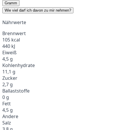
Gramm
Wie viel darf ich davon zu mir nehmen?
Nährwerte
Brennwert
105 kcal
440 kJ
Eiweiß
4,5 g
Kohlenhydrate
11,1 g
Zucker
2,7 g
Ballaststoffe
0 g
Fett
4,5 g
Andere
Salz
3,8 g