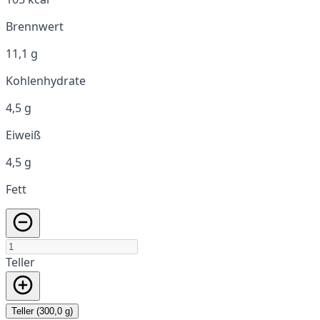
Brennwert
11,1 g
Kohlenhydrate
4,5 g
Eiweiß
4,5 g
Fett
Teller
Teller (300,0 g)