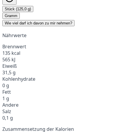
Stück (125,0 g)
Gramm
Wie viel darf ich davon zu mir nehmen?
Nährwerte
Brennwert
135 kcal
565 kJ
Eiweiß
31,5 g
Kohlenhydrate
0 g
Fett
1 g
Andere
Salz
0,1 g
Zusammensetzung der Kalorien