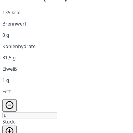
135 kcal
Brennwert
0 g
Kohlenhydrate
31,5 g
Eiweiß
1 g
Fett
Stück