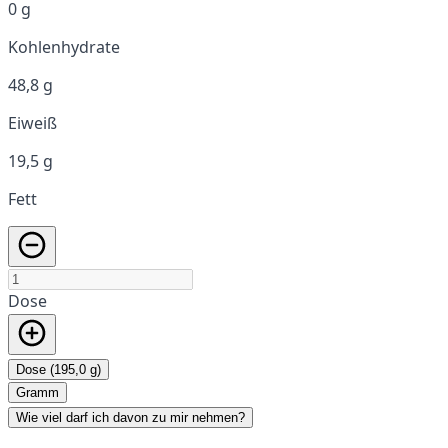
0 g
Kohlenhydrate
48,8 g
Eiweiß
19,5 g
Fett
Dose
Dose (195,0 g)
Gramm
Wie viel darf ich davon zu mir nehmen?