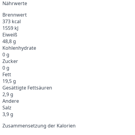
Nährwerte
Brennwert
373 kcal
1559 kJ
Eiweiß
48,8 g
Kohlenhydrate
0 g
Zucker
0 g
Fett
19,5 g
Gesättigte Fettsäuren
2,9 g
Andere
Salz
3,9 g
Zusammensetzung der Kalorien