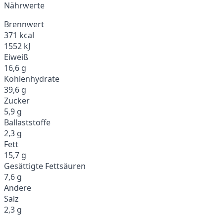
Nährwerte
Brennwert
371 kcal
1552 kJ
Eiweiß
16,6 g
Kohlenhydrate
39,6 g
Zucker
5,9 g
Ballaststoffe
2,3 g
Fett
15,7 g
Gesättigte Fettsäuren
7,6 g
Andere
Salz
2,3 g