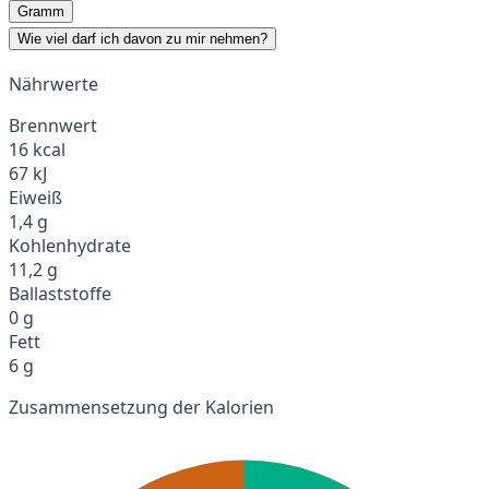
Gramm
Wie viel darf ich davon zu mir nehmen?
Nährwerte
Brennwert
16 kcal
67 kJ
Eiweiß
1,4 g
Kohlenhydrate
11,2 g
Ballaststoffe
0 g
Fett
6 g
Zusammensetzung der Kalorien