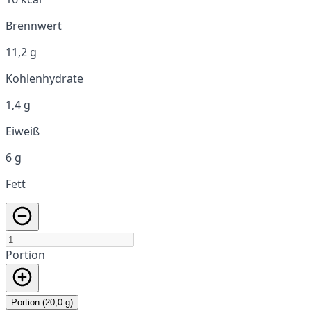
Brennwert
11,2 g
Kohlenhydrate
1,4 g
Eiweiß
6 g
Fett
Portion
Portion (20,0 g)