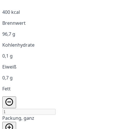
400 kcal
Brennwert
96,7 g
Kohlenhydrate
0,1 g
Eiweiß
0,7 g
Fett
Packung, ganz