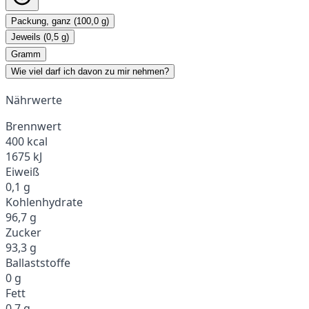
Packung, ganz (100,0 g)
Jeweils (0,5 g)
Gramm
Wie viel darf ich davon zu mir nehmen?
Nährwerte
Brennwert
400 kcal
1675 kJ
Eiweiß
0,1 g
Kohlenhydrate
96,7 g
Zucker
93,3 g
Ballaststoffe
0 g
Fett
0,7 g