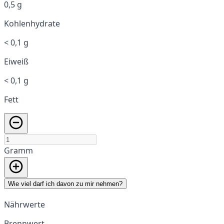
0,5 g
Kohlenhydrate
< 0,1 g
Eiweiß
< 0,1 g
Fett
Gramm
Wie viel darf ich davon zu mir nehmen?
Nährwerte
Brennwert