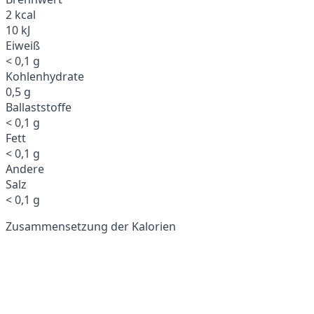
2 kcal
10 kJ
Eiweiß
< 0,1 g
Kohlenhydrate
0,5 g
Ballaststoffe
< 0,1 g
Fett
< 0,1 g
Andere
Salz
< 0,1 g
Zusammensetzung der Kalorien