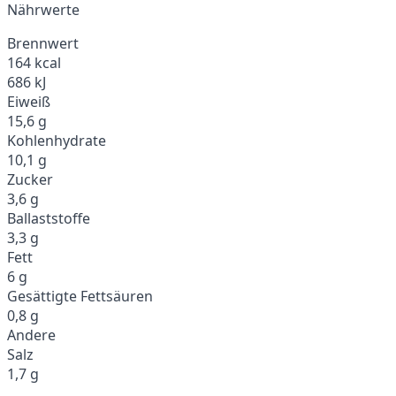
Nährwerte
Brennwert
164 kcal
686 kJ
Eiweiß
15,6 g
Kohlenhydrate
10,1 g
Zucker
3,6 g
Ballaststoffe
3,3 g
Fett
6 g
Gesättigte Fettsäuren
0,8 g
Andere
Salz
1,7 g