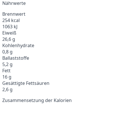
Nährwerte
Brennwert
254 kcal
1063 kJ
Eiweiß
26,6 g
Kohlenhydrate
0,8 g
Ballaststoffe
5,2 g
Fett
16 g
Gesättigte Fettsäuren
2,6 g
Zusammensetzung der Kalorien