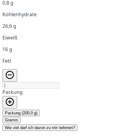
0,8 g
Kohlenhydrate
26,6 g
Eiweiß
16 g
Fett
Packung
Packung (200,0 g)
Gramm
Wie viel darf ich davon zu mir nehmen?