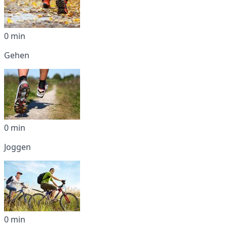
0 min
Gehen
0 min
Joggen
0 min