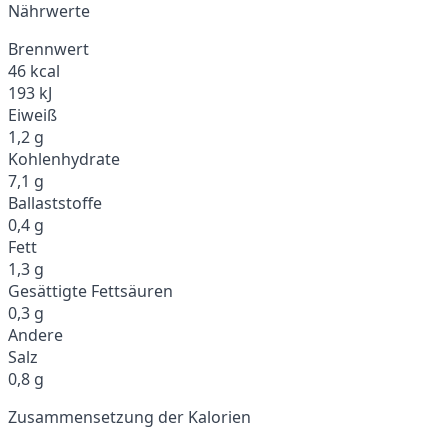
Nährwerte
Brennwert
46 kcal
193 kJ
Eiweiß
1,2 g
Kohlenhydrate
7,1 g
Ballaststoffe
0,4 g
Fett
1,3 g
Gesättigte Fettsäuren
0,3 g
Andere
Salz
0,8 g
Zusammensetzung der Kalorien