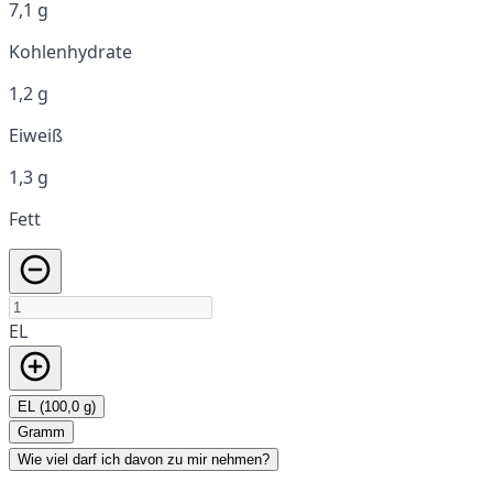
7,1 g
Kohlenhydrate
1,2 g
Eiweiß
1,3 g
Fett
EL
EL (100,0 g)
Gramm
Wie viel darf ich davon zu mir nehmen?