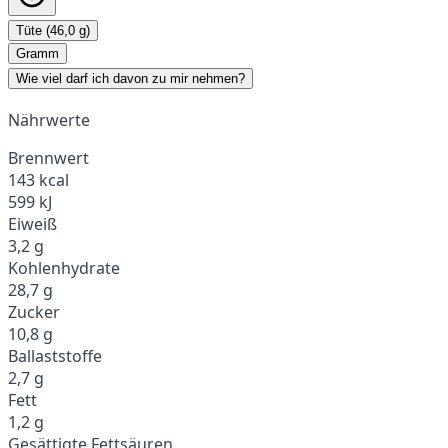
Tüte (46,0 g)
Gramm
Wie viel darf ich davon zu mir nehmen?
Nährwerte
Brennwert
143 kcal
599 kJ
Eiweiß
3,2 g
Kohlenhydrate
28,7 g
Zucker
10,8 g
Ballaststoffe
2,7 g
Fett
1,2 g
Gesättigte Fettsäuren