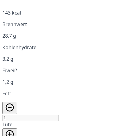
143 kcal
Brennwert
28,7 g
Kohlenhydrate
3,2 g
Eiweiß
1,2 g
Fett
Tüte