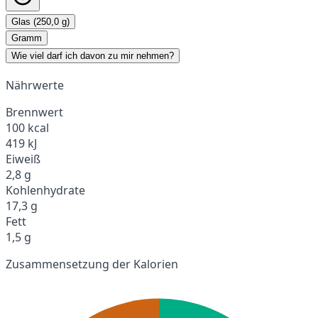
Glas (250,0 g)
Gramm
Wie viel darf ich davon zu mir nehmen?
Nährwerte
Brennwert
100 kcal
419 kJ
Eiweiß
2,8 g
Kohlenhydrate
17,3 g
Fett
1,5 g
Zusammensetzung der Kalorien