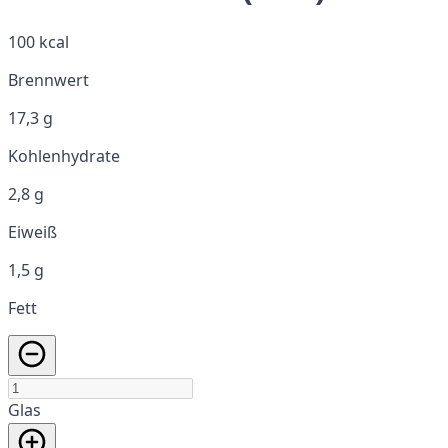
100 kcal
Brennwert
17,3 g
Kohlenhydrate
2,8 g
Eiweiß
1,5 g
Fett
Glas