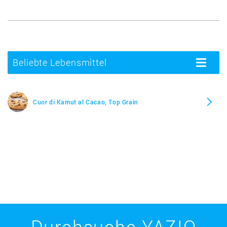
Beliebte Lebensmittel
Toggle
navigatio
Cuor di Kamut al Cacao, Top Grain
Durchsuche YAZIO