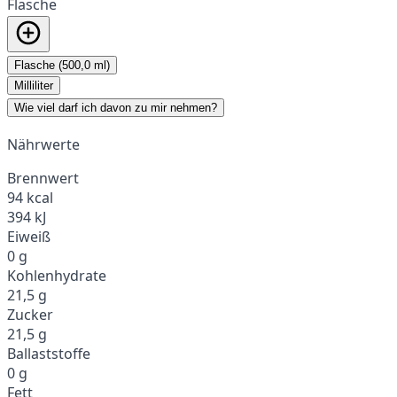
Flasche
Flasche (500,0 ml)
Milliliter
Wie viel darf ich davon zu mir nehmen?
Nährwerte
Brennwert
94 kcal
394 kJ
Eiweiß
0 g
Kohlenhydrate
21,5 g
Zucker
21,5 g
Ballaststoffe
0 g
Fett