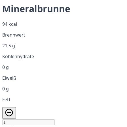
Mineralbrunne
94 kcal
Brennwert
21,5 g
Kohlenhydrate
0 g
Eiweiß
0 g
Fett