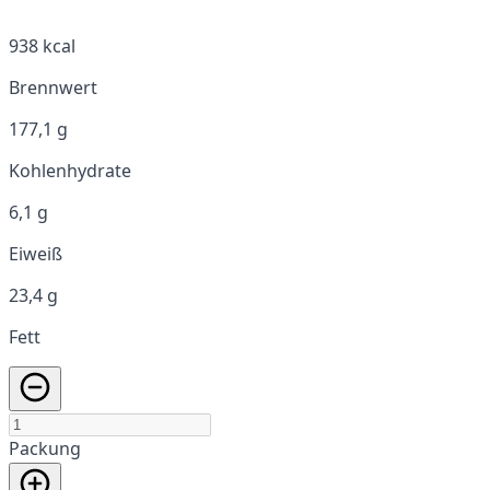
938 kcal
Brennwert
177,1 g
Kohlenhydrate
6,1 g
Eiweiß
23,4 g
Fett
Packung