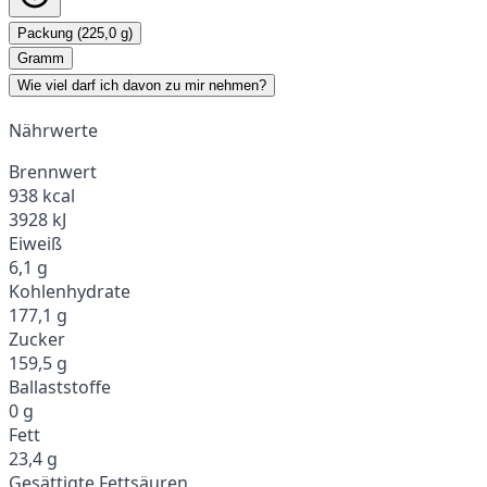
Packung (225,0 g)
Gramm
Wie viel darf ich davon zu mir nehmen?
Nährwerte
Brennwert
938 kcal
3928 kJ
Eiweiß
6,1 g
Kohlenhydrate
177,1 g
Zucker
159,5 g
Ballaststoffe
0 g
Fett
23,4 g
Gesättigte Fettsäuren