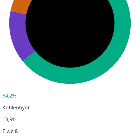
64,2%
Kohlenhydr.
13,9%
Eiweiß