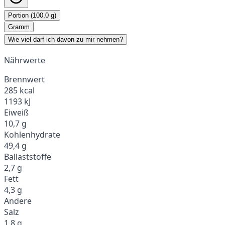
Portion (100,0 g)
Gramm
Wie viel darf ich davon zu mir nehmen?
Nährwerte
Brennwert
285 kcal
1193 kJ
Eiweiß
10,7 g
Kohlenhydrate
49,4 g
Ballaststoffe
2,7 g
Fett
4,3 g
Andere
Salz
1,8 g