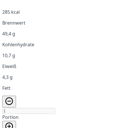
285 kcal
Brennwert
49,4 g
Kohlenhydrate
10,7 g
Eiweiß
4,3 g
Fett
Portion