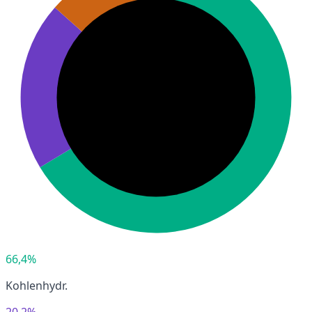
66,4%
Kohlenhydr.
20,2%