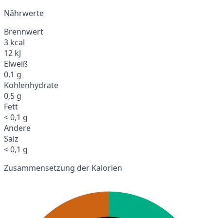
Nährwerte
Brennwert
3 kcal
12 kJ
Eiweiß
0,1 g
Kohlenhydrate
0,5 g
Fett
< 0,1 g
Andere
Salz
< 0,1 g
Zusammensetzung der Kalorien