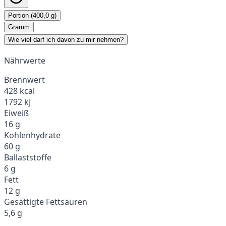
Portion (400,0 g)
Gramm
Wie viel darf ich davon zu mir nehmen?
Nährwerte
Brennwert
428 kcal
1792 kJ
Eiweiß
16 g
Kohlenhydrate
60 g
Ballaststoffe
6 g
Fett
12 g
Gesättigte Fettsäuren
5,6 g