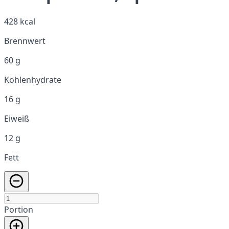
428 kcal
Brennwert
60 g
Kohlenhydrate
16 g
Eiweiß
12 g
Fett
Portion