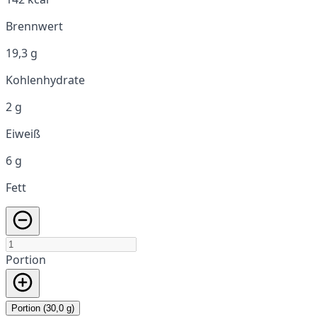
Brennwert
19,3 g
Kohlenhydrate
2 g
Eiweiß
6 g
Fett
Portion
Portion (30,0 g)