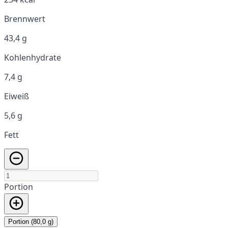
Brennwert
43,4 g
Kohlenhydrate
7,4 g
Eiweiß
5,6 g
Fett
Portion
Portion (80,0 g)