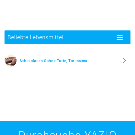
Beliebte Lebensmittel
Toggle
navigatio
Schokoladen Sahne-Torte, Tortissima
Durchsuche YAZIO