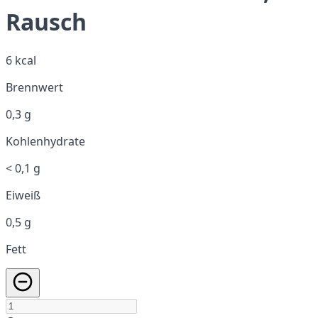
Rausch
6 kcal
Brennwert
0,3 g
Kohlenhydrate
< 0,1 g
Eiweiß
0,5 g
Fett