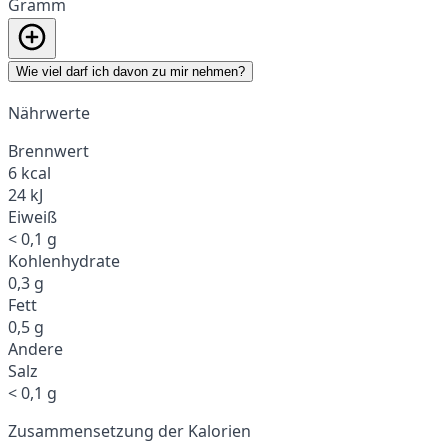
Gramm
Wie viel darf ich davon zu mir nehmen?
Nährwerte
Brennwert
6 kcal
24 kJ
Eiweiß
< 0,1 g
Kohlenhydrate
0,3 g
Fett
0,5 g
Andere
Salz
< 0,1 g
Zusammensetzung der Kalorien