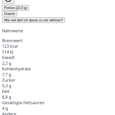
Portion (22,0 g)
Gramm
Wie viel darf ich davon zu mir nehmen?
Nährwerte
Brennwert
123 kcal
514 kJ
Eiweiß
2,2 g
Kohlenhydrate
7,7 g
Zucker
5,3 g
Fett
8,8 g
Gesättigte Fettsäuren
4 g
Andere