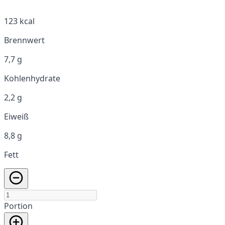
123 kcal
Brennwert
7,7 g
Kohlenhydrate
2,2 g
Eiweiß
8,8 g
Fett
Portion