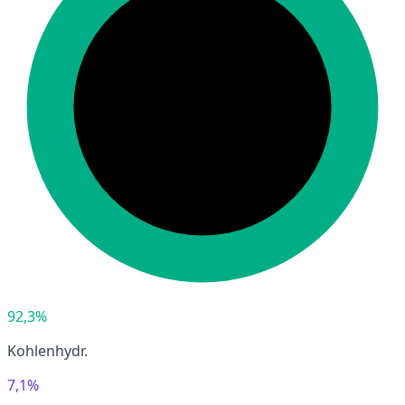
92,3%
Kohlenhydr.
7,1%