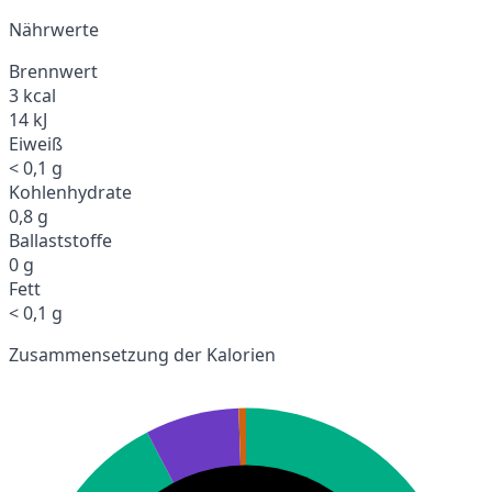
Nährwerte
Brennwert
3 kcal
14 kJ
Eiweiß
< 0,1 g
Kohlenhydrate
0,8 g
Ballaststoffe
0 g
Fett
< 0,1 g
Zusammensetzung der Kalorien