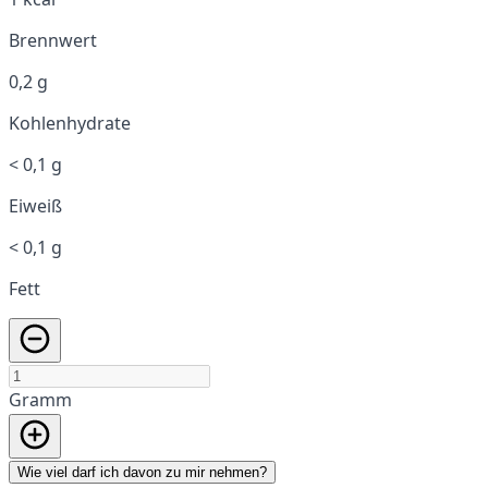
Brennwert
0,2 g
Kohlenhydrate
< 0,1 g
Eiweiß
< 0,1 g
Fett
Gramm
Wie viel darf ich davon zu mir nehmen?