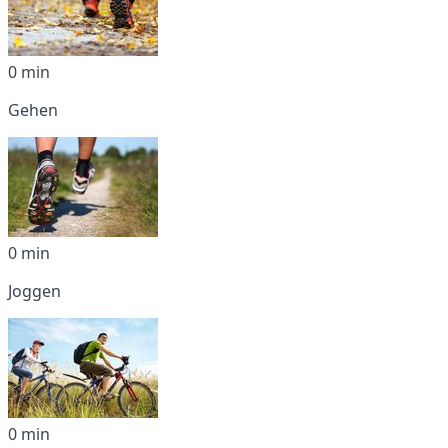
0 min
Gehen
0 min
Joggen
0 min