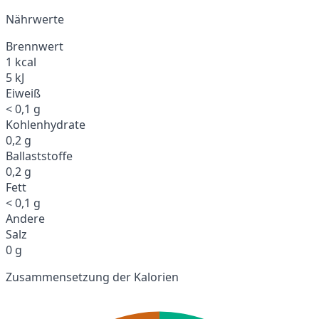
Nährwerte
Brennwert
1 kcal
5 kJ
Eiweiß
< 0,1 g
Kohlenhydrate
0,2 g
Ballaststoffe
0,2 g
Fett
< 0,1 g
Andere
Salz
0 g
Zusammensetzung der Kalorien