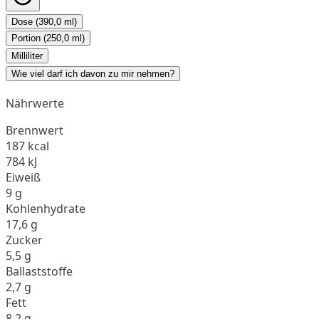
Dose (390,0 ml)
Portion (250,0 ml)
Milliliter
Wie viel darf ich davon zu mir nehmen?
Nährwerte
Brennwert
187 kcal
784 kJ
Eiweiß
9 g
Kohlenhydrate
17,6 g
Zucker
5,5 g
Ballaststoffe
2,7 g
Fett
8,2 g