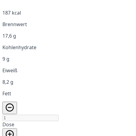
187 kcal
Brennwert
17,6 g
Kohlenhydrate
9 g
Eiweiß
8,2 g
Fett
Dose