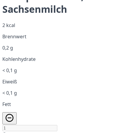
Sachsenmilch
2 kcal
Brennwert
0,2 g
Kohlenhydrate
< 0,1 g
Eiweiß
< 0,1 g
Fett