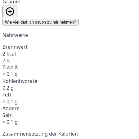
Gramm
Wie viel darf ich davon zu mir nehmen?
Nährwerte
Brennwert
2 kcal
7 kJ
Eiweiß
< 0,1 g
Kohlenhydrate
0,2 g
Fett
< 0,1 g
Andere
Salz
< 0,1 g
Zusammensetzung der Kalorien