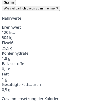
Gramm
Wie viel darf ich davon zu mir nehmen?
Nährwerte
Brennwert
120 kcal
504 kJ
Eiweiß
25,5 g
Kohlenhydrate
1,8 g
Ballaststoffe
0,1 g
Fett
1 g
Gesättigte Fettsäuren
0,5 g
Zusammensetzung der Kalorien