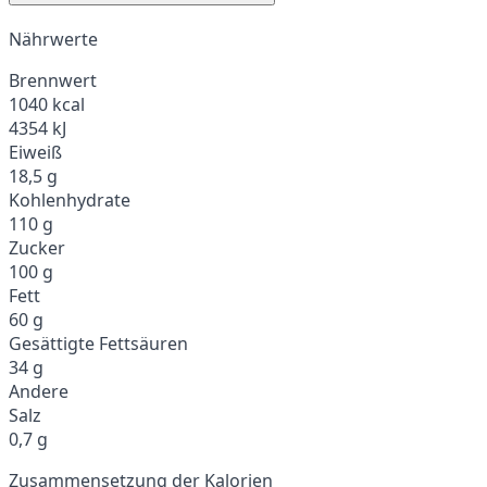
Nährwerte
Brennwert
1040 kcal
4354 kJ
Eiweiß
18,5 g
Kohlenhydrate
110 g
Zucker
100 g
Fett
60 g
Gesättigte Fettsäuren
34 g
Andere
Salz
0,7 g
Zusammensetzung der Kalorien