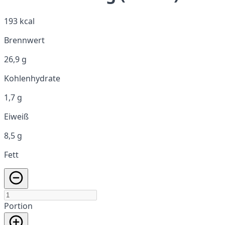
193 kcal
Brennwert
26,9 g
Kohlenhydrate
1,7 g
Eiweiß
8,5 g
Fett
Portion