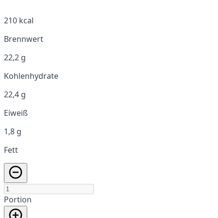
210 kcal
Brennwert
22,2 g
Kohlenhydrate
22,4 g
Eiweiß
1,8 g
Fett
Portion