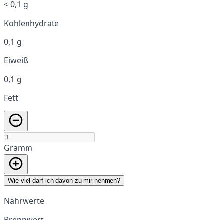
< 0,1 g
Kohlenhydrate
0,1 g
Eiweiß
0,1 g
Fett
Gramm
Wie viel darf ich davon zu mir nehmen?
Nährwerte
Brennwert