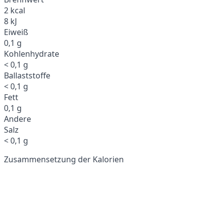
2 kcal
8 kJ
Eiweiß
0,1 g
Kohlenhydrate
< 0,1 g
Ballaststoffe
< 0,1 g
Fett
0,1 g
Andere
Salz
< 0,1 g
Zusammensetzung der Kalorien