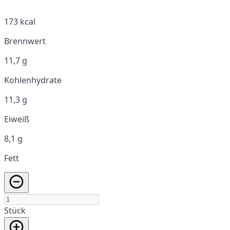
173 kcal
Brennwert
11,7 g
Kohlenhydrate
11,3 g
Eiweiß
8,1 g
Fett
Stück