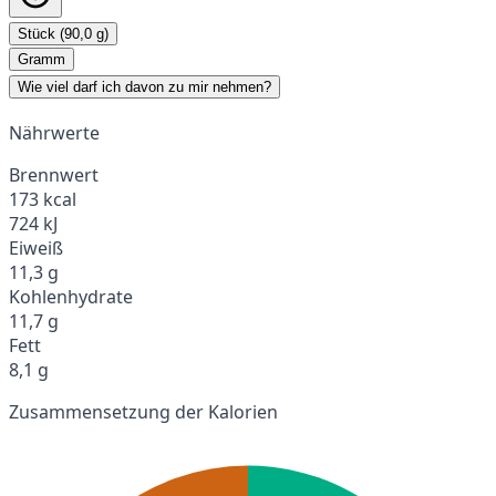
Stück (90,0 g)
Gramm
Wie viel darf ich davon zu mir nehmen?
Nährwerte
Brennwert
173 kcal
724 kJ
Eiweiß
11,3 g
Kohlenhydrate
11,7 g
Fett
8,1 g
Zusammensetzung der Kalorien