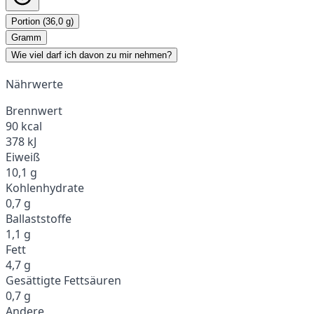
Portion (36,0 g)
Gramm
Wie viel darf ich davon zu mir nehmen?
Nährwerte
Brennwert
90 kcal
378 kJ
Eiweiß
10,1 g
Kohlenhydrate
0,7 g
Ballaststoffe
1,1 g
Fett
4,7 g
Gesättigte Fettsäuren
0,7 g
Andere