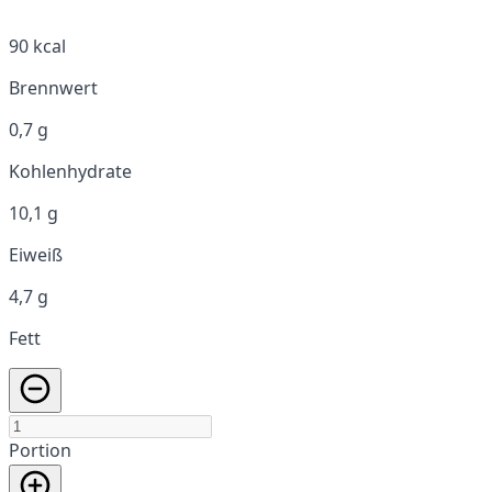
90 kcal
Brennwert
0,7 g
Kohlenhydrate
10,1 g
Eiweiß
4,7 g
Fett
Portion