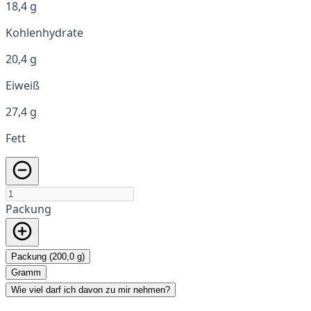
18,4 g
Kohlenhydrate
20,4 g
Eiweiß
27,4 g
Fett
Packung
Packung (200,0 g)
Gramm
Wie viel darf ich davon zu mir nehmen?