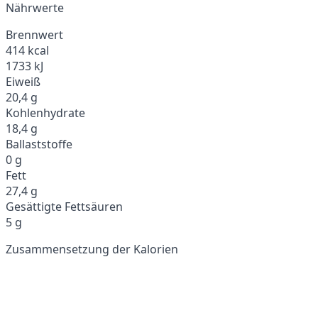
Nährwerte
Brennwert
414 kcal
1733 kJ
Eiweiß
20,4 g
Kohlenhydrate
18,4 g
Ballaststoffe
0 g
Fett
27,4 g
Gesättigte Fettsäuren
5 g
Zusammensetzung der Kalorien