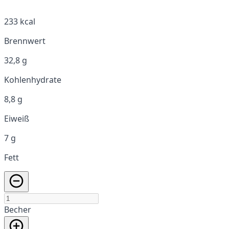
233 kcal
Brennwert
32,8 g
Kohlenhydrate
8,8 g
Eiweiß
7 g
Fett
Becher