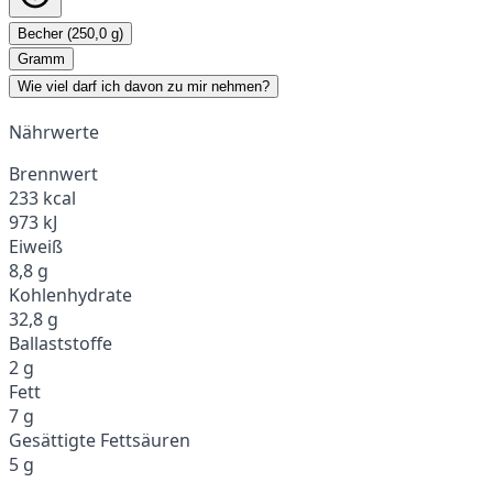
Becher (250,0 g)
Gramm
Wie viel darf ich davon zu mir nehmen?
Nährwerte
Brennwert
233 kcal
973 kJ
Eiweiß
8,8 g
Kohlenhydrate
32,8 g
Ballaststoffe
2 g
Fett
7 g
Gesättigte Fettsäuren
5 g