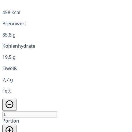
458 kcal
Brennwert
85,8 g
Kohlenhydrate
19,5 g
Eiweiß
2,7 g
Fett
Portion