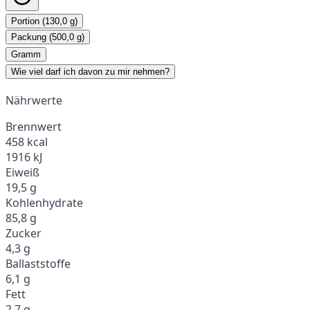
Portion (130,0 g)
Packung (500,0 g)
Gramm
Wie viel darf ich davon zu mir nehmen?
Nährwerte
Brennwert
458 kcal
1916 kJ
Eiweiß
19,5 g
Kohlenhydrate
85,8 g
Zucker
4,3 g
Ballaststoffe
6,1 g
Fett
2,7 g