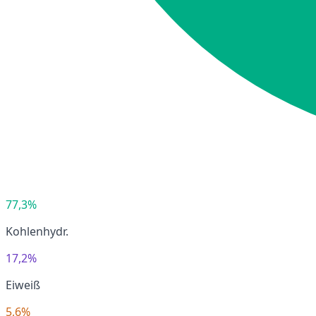
77,3%
Kohlenhydr.
17,2%
Eiweiß
5,6%