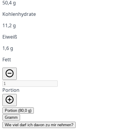
50,4 g
Kohlenhydrate
11,2 g
Eiweiß
1,6 g
Fett
Portion
Portion (80,0 g)
Gramm
Wie viel darf ich davon zu mir nehmen?