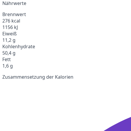
Nährwerte
Brennwert
276 kcal
1156 kJ
Eiweiß
11,2 g
Kohlenhydrate
50,4 g
Fett
1,6 g
Zusammensetzung der Kalorien