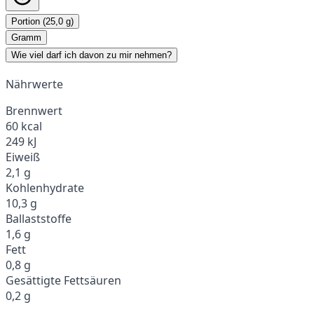
Portion (25,0 g)
Gramm
Wie viel darf ich davon zu mir nehmen?
Nährwerte
Brennwert
60 kcal
249 kJ
Eiweiß
2,1 g
Kohlenhydrate
10,3 g
Ballaststoffe
1,6 g
Fett
0,8 g
Gesättigte Fettsäuren
0,2 g