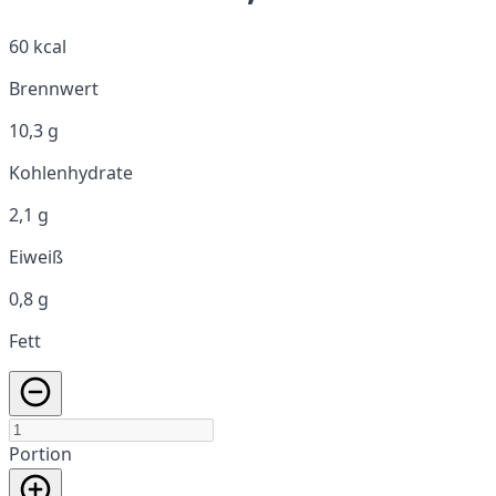
60 kcal
Brennwert
10,3 g
Kohlenhydrate
2,1 g
Eiweiß
0,8 g
Fett
Portion