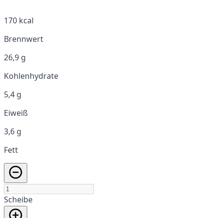
170 kcal
Brennwert
26,9 g
Kohlenhydrate
5,4 g
Eiweiß
3,6 g
Fett
Scheibe