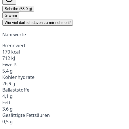
Scheibe (68,0 g)
Gramm
Wie viel darf ich davon zu mir nehmen?
Nährwerte
Brennwert
170 kcal
712 kJ
Eiweiß
5,4 g
Kohlenhydrate
26,9 g
Ballaststoffe
4,1 g
Fett
3,6 g
Gesättigte Fettsäuren
0,5 g