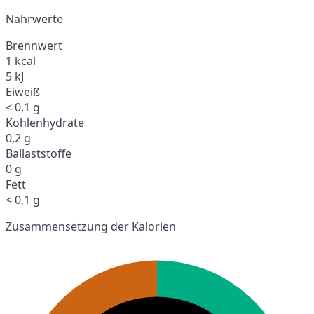
Nährwerte
Brennwert
1 kcal
5 kJ
Eiweiß
< 0,1 g
Kohlenhydrate
0,2 g
Ballaststoffe
0 g
Fett
< 0,1 g
Zusammensetzung der Kalorien