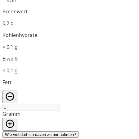
Brennwert
0,2 g
Kohlenhydrate
< 0,1 g
Eiweiß
< 0,1 g
Fett
Gramm
Wie viel darf ich davon zu mir nehmen?