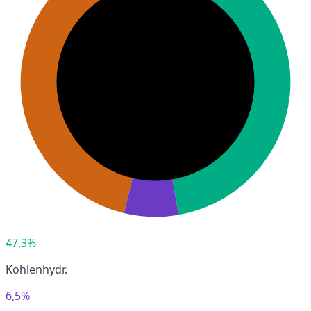
47,3%
Kohlenhydr.
6,5%