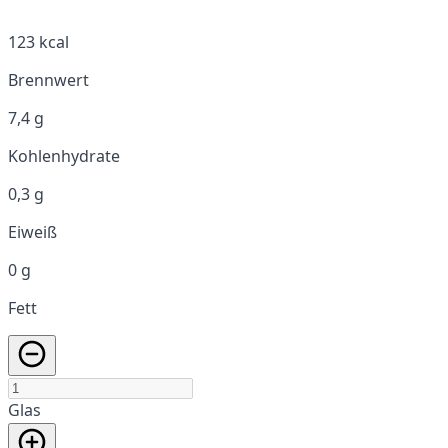
123 kcal
Brennwert
7,4 g
Kohlenhydrate
0,3 g
Eiweiß
0 g
Fett
Glas