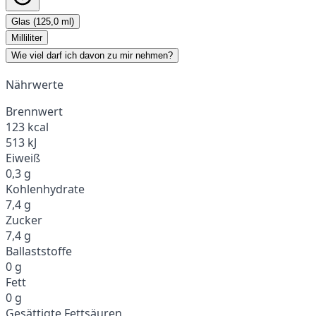
Glas (125,0 ml)
Milliliter
Wie viel darf ich davon zu mir nehmen?
Nährwerte
Brennwert
123 kcal
513 kJ
Eiweiß
0,3 g
Kohlenhydrate
7,4 g
Zucker
7,4 g
Ballaststoffe
0 g
Fett
0 g
Gesättigte Fettsäuren