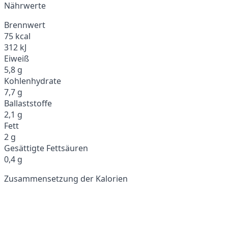
Nährwerte
Brennwert
75 kcal
312 kJ
Eiweiß
5,8 g
Kohlenhydrate
7,7 g
Ballaststoffe
2,1 g
Fett
2 g
Gesättigte Fettsäuren
0,4 g
Zusammensetzung der Kalorien